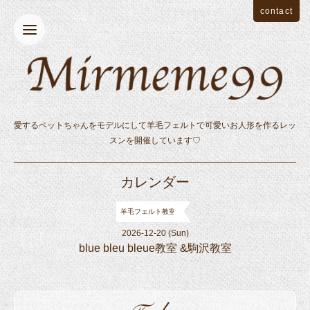
contact
愛するペットちゃんをモデルにして羊毛フェルトで可愛いお人形を作るレッ
スンを開催しています♡
カレンダー
羊毛フェルト教室
2026-12-20 (Sun)
blue bleu bleue教室 &駒沢教室