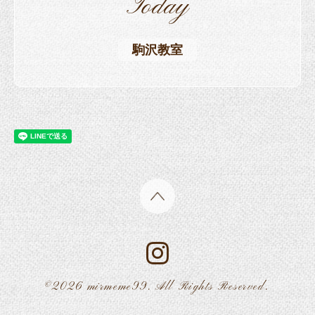
Today
駒沢教室
©2026
mirmeme99
. All Rights Reserved.