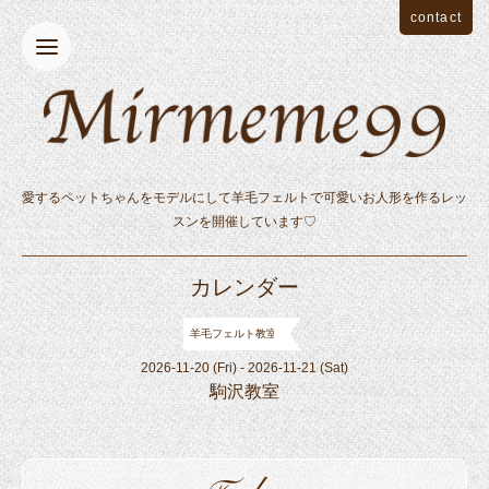
contact
愛するペットちゃんをモデルにして羊毛フェルトで可愛いお人形を作るレッ
スンを開催しています♡
カレンダー
羊毛フェルト教室
2026-11-20 (Fri) - 2026-11-21 (Sat)
駒沢教室