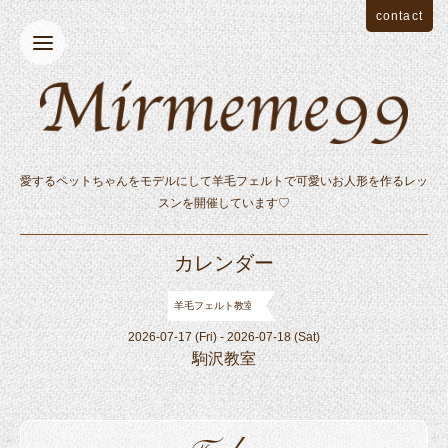
contact
愛するペットちゃんをモデルにして羊毛フェルトで可愛いお人形を作るレッ
スンを開催しています♡
カレンダー
羊毛フェルト教室
2026-07-17 (Fri) - 2026-07-18 (Sat)
駒沢教室