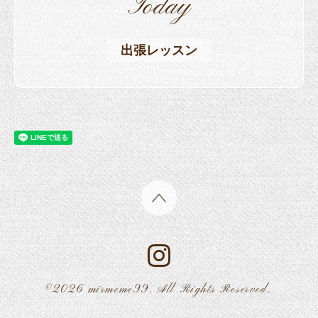
Today
出張レッスン
©2026
mirmeme99
. All Rights Reserved.