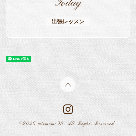
Today
出張レッスン
©2026
mirmeme99
. All Rights Reserved.