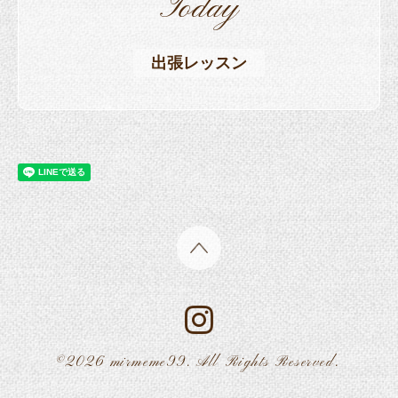
Today
出張レッスン
©2026
mirmeme99
. All Rights Reserved.