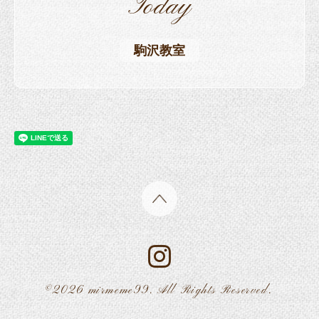
Today
駒沢教室
©2026
mirmeme99
. All Rights Reserved.