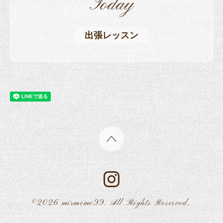
Today
出張レッスン
©2026
mirmeme99
. All Rights Reserved.