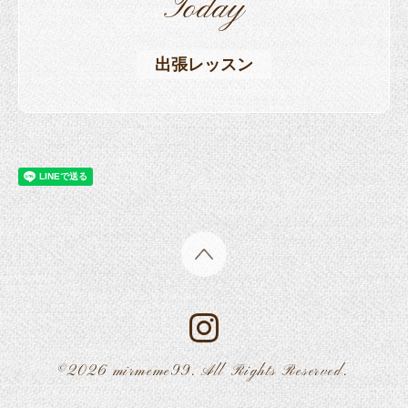
Today
出張レッスン
©2026
mirmeme99
. All Rights Reserved.