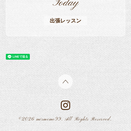
Today
出張レッスン
©2026
mirmeme99
. All Rights Reserved.