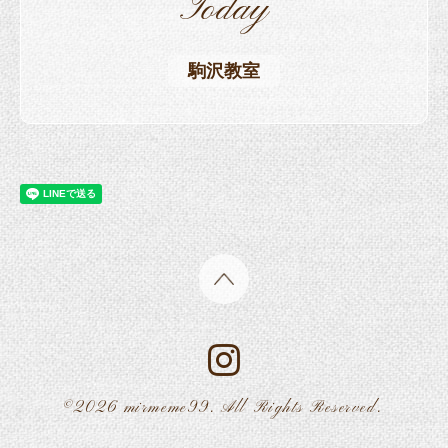
Today
駒沢教室
©2026
mirmeme99
. All Rights Reserved.