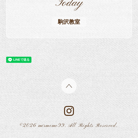
Today
駒沢教室
©2026
mirmeme99
. All Rights Reserved.