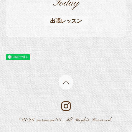
Today
出張レッスン
©2026
mirmeme99
. All Rights Reserved.