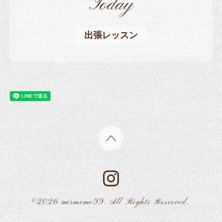
Today
出張レッスン
©2026
mirmeme99
. All Rights Reserved.